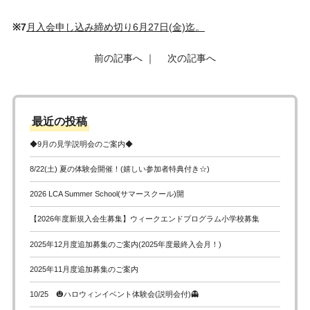
※7
月入会申し込み締め切り6
月27日(金)迄。
前の記事へ
｜
次の記事へ
最近の投稿
◆9月の見学説明会のご案内◆
8/22(土) 夏の体験会開催！(嬉しい参加者特典付き☆)
2026 LCA Summer School(サマースクール)開
【2026年度新規入会生募集】ウィークエンドプログラム小学校募集
2025年12月度追加募集のご案内(2025年度最終入会月！)
2025年11月度追加募集のご案内
10/25 🎃ハロウィンイベント体験会(説明会付)👻