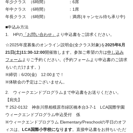
年少クラス （6時間） ：6席
年中クラス （6時間） ：1席
年長クラス （6時間） ：満席(キャンセル待ち承り中)
■申込み方法
1. HPの
「お問い合わせ」
より申込書をご請求ください。
☆2025年度募集のオンライン説明会(全クラス対象)を
2025年6月
21日(土)11:30-12:00
開催致します。参加ご希望の方は
申し込み
フォーム
よりご予約ください。(予約フォームより申込書のご請求
もいただけます。)
※締切：6/20(金) 12:00まで！
※体験会の予定はございません。
2. ウィークエンドプログラムまで申込書をお送りください。
【宛先】
〒252-0132 神奈川県相模原市緑区橋本台3-7-1
LCA
国際学園
ウィークエンドプログラム
申込受付 係
※ウィークエンドプログラム Elementary/Preschoolの平日のオフ
ィスは、
LCA国際小学校になります
。直接申込書をお持ちいただ