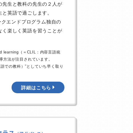
の先生と教科の先生の２人が
生と英語で過ごします。
ィークエンドプログラム独自の
なく楽しく英語を習うことが
ted learning（＝CLIL：内容言語統
導方法が注目されています。
SIE：英語での教科）”としていち早く取り
詳細はこちら
クラス