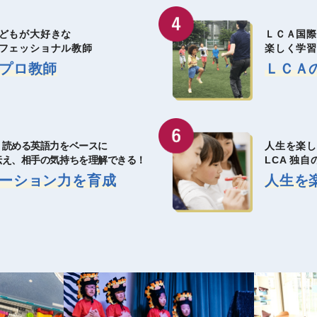
どもが大好きな
ＬＣＡ国
フェッショナル教師
楽しく学
プロ教師
ＬＣＡ
・読める英語力をベースに
人生を楽し
伝え、相手の気持ちを理解できる！
LCA 独
ーション力を育成
人生を