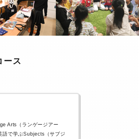
コース
e Arts（ランゲージアー
学ぶSubjects（サブジ