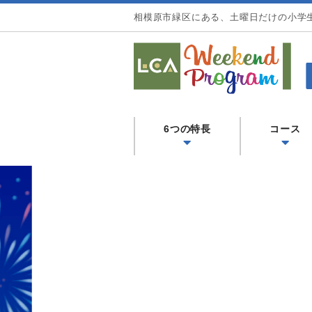
相模原市緑区にある、土曜日だけの小学
LCA Weekend Program(L
園 小学校コース
6つの特長
コース