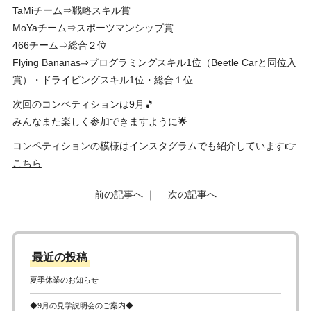
TaMiチーム⇒戦略スキル賞
MoYaチーム⇒スポーツマンシップ賞
466チーム⇒総合２位
Flying Bananas⇒プログラミングスキル1位（Beetle Carと同位入
賞）・ドライビングスキル1位・総合１位
次回のコンペティションは9月🎵
みんなまた楽しく参加できますように🌟
コンペティションの模様はインスタグラムでも紹介しています👉
こちら
前の記事へ
｜
次の記事へ
最近の投稿
夏季休業のお知らせ
◆9月の見学説明会のご案内◆