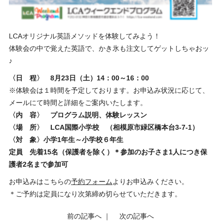
LCAオリジナル英語メソッドを体験してみよう！
体験会の中で覚えた英語で、かき氷も注文してゲットしちゃおッ
♪
〈日 程〉 8月23日（土）14：00～16：00
※体験会は１時間を予定しております。お申込み状況に応じて、
メールにて時間と詳細をご案内いたします。
〈内 容〉 プログラム説明、体験レッスン
〈場 所〉 LCA国際小学校 （相模原市緑区橋本台3-7-1）
〈対 象〉小学1年生～小学校６年生
定員 先着15名（保護者を除く）＊参加のお子さま1人につき保
護者2名まで参加可
お申込みはこちらの
予約フォーム
よりお申込みください。
＊ご予約は定員になり次第締め切らせていただきます。
前の記事へ
｜
次の記事へ