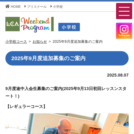
HOME
プリスクール
小学校
LCA Weekend Program(LCAウィークエンドプログラ
小学校コース
お知らせ
2025年9月度追加募集のご案内
ム) - LCA国際学園 小学校コース
2025年9月度追加募集のご案内
2025.08.07
9
月度途中入会生募集のご案内(
2025年9月13
日初回レッスンスタ
ート！)
【レギュラーコース】