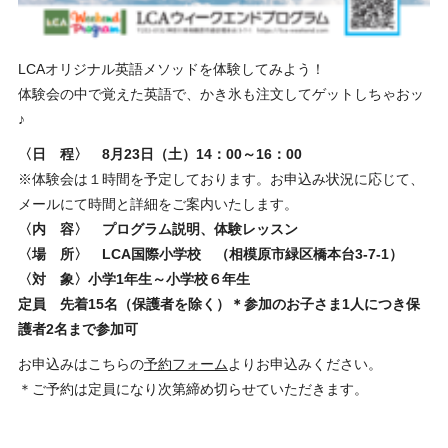
LCAオリジナル英語メソッドを体験してみよう！
体験会の中で覚えた英語で、かき氷も注文してゲットしちゃおッ
♪
〈日 程〉 8月23日（土）14：00～16：00
※体験会は１時間を予定しております。お申込み状況に応じて、
メールにて時間と詳細をご案内いたします。
〈内 容〉 プログラム説明、体験レッスン
〈場 所〉 LCA国際小学校 （相模原市緑区橋本台3-7-1）
〈対 象〉小学1年生～小学校６年生
定員 先着15名（保護者を除く）＊参加のお子さま1人につき保
護者2名まで参加可
お申込みはこちらの
予約フォーム
よりお申込みください。
＊ご予約は定員になり次第締め切らせていただきます。