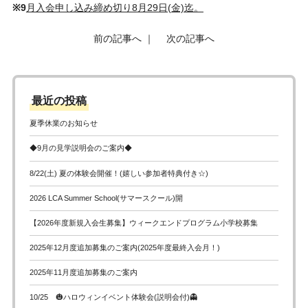
※9
月入会申し込み締め切り8
月29日(金)迄。
前の記事へ
｜
次の記事へ
最近の投稿
夏季休業のお知らせ
◆9月の見学説明会のご案内◆
8/22(土) 夏の体験会開催！(嬉しい参加者特典付き☆)
2026 LCA Summer School(サマースクール)開
【2026年度新規入会生募集】ウィークエンドプログラム小学校募集
2025年12月度追加募集のご案内(2025年度最終入会月！)
2025年11月度追加募集のご案内
10/25 🎃ハロウィンイベント体験会(説明会付)👻