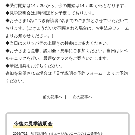
◆
受付開始は
14：20
から、
会の開始は14：30
からとなります。
◆見学説明会は1時間ほどを予定しております。
◆お子さま1名につき保護者2名までのご参加とさせていただいて
お
ります。(ごきょうだいが同席される場合は、お申込みフォーム
よりお知らせください。)
◆当日はスリッパ等の上履きの持参にご協力ください。
◆お子さまも是非、説明会・見学にご参加ください。
当日はレベ
ルチェックを行い、最適なクラスをご案内いたします。
◆筆記用具をお持ちください。
参加を希望される場合は「
見学説明会予約フォーム
」よりご予約
ください。
前の記事へ
｜
次の記事へ
今後の見学説明会
2026/7/11 見学説明会（ミュージカルコースのミニ発表会も